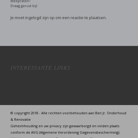
Meepraten?
Draag gerust bij!
Je moet
ingelogd zijn op
om een reactie te plaatsen.
INTERESSANTE LINKS
Interessante links wellicht? Veel plezier op deze site :)
© copyright 2018 - Alle rechten voorbehouden aan Ben Jr. Onderhoud
& Renovatie
Geheimhouding en uw privacy zijn gewaarborgd en vinden plaats
conform de AVG (Algemene Verordening Gegevensbescherming).