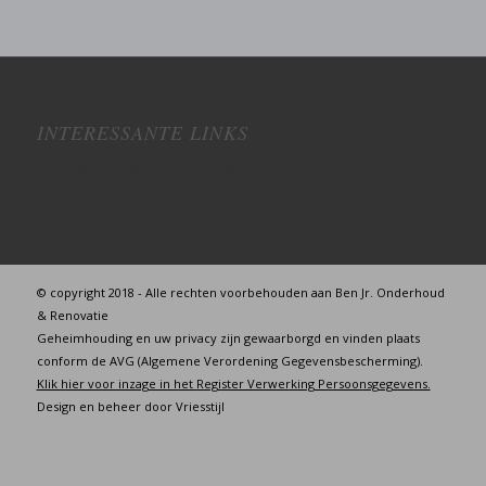
INTERESSANTE LINKS
Interessante links wellicht? Veel plezier op deze site :)
© copyright 2018 - Alle rechten voorbehouden aan Ben Jr. Onderhoud
& Renovatie
Geheimhouding en uw privacy zijn gewaarborgd en vinden plaats
conform de AVG (Algemene Verordening Gegevensbescherming).
Klik hier voor inzage in het Register Verwerking Persoonsgegevens.
Design en beheer door
Vriesstijl