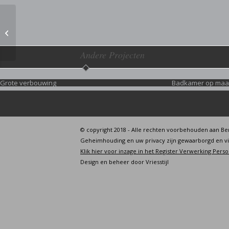
Dakkapel
nokverhoging
Andere Projecten
Grote verbouwing
Badkamer op maa
© copyright 2018 - Alle rechten voorbehouden aan Be
Geheimhouding en uw privacy zijn gewaarborgd en v
Klik hier voor inzage in het Register Verwerking Per
Design en beheer door
Vriesstijl