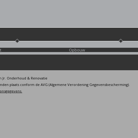
t
Opbouw
n Jr. Onderhoud & Renovatie
inden plaats conform de AVG (Algemene Verordening Gegevensbescherming).
soonsgegevens.