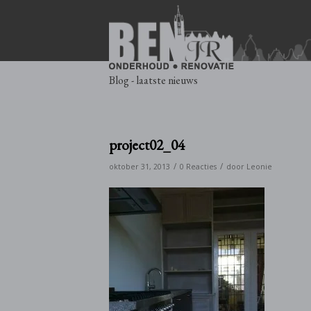
Blog - laatste nieuws
project02_04
/
/
oktober 31, 2013
0 Reacties
door
Leonie