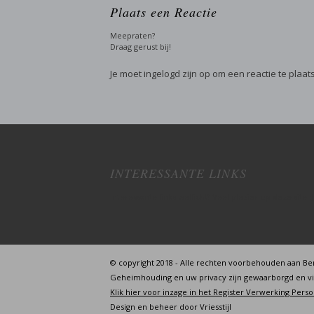
Plaats een Reactie
Meepraten?
Draag gerust bij!
Je moet
ingelogd zijn op
om een reactie te plaat
INTERESSANTE LINKS
Interessante links wellicht? Veel plezier op deze site :)
© copyright 2018 - Alle rechten voorbehouden aan Be
Geheimhouding en uw privacy zijn gewaarborgd en v
Klik hier voor inzage in het Register Verwerking Per
Design en beheer door
Vriesstijl