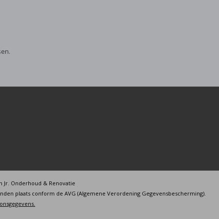
sen.
n Jr. Onderhoud & Renovatie
inden plaats conform de AVG (Algemene Verordening Gegevensbescherming).
soonsgegevens.