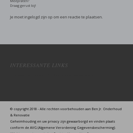
Meepraten?
Draag gerust bij!
Je moet
ingelogd zijn op
om een reactie te plaatsen.
INTERESSANTE LINKS
Interessante links wellicht? Veel plezier op deze site :)
© copyright 2018 - Alle rechten voorbehouden aan Ben Jr. Onderhoud
& Renovatie
Geheimhouding en uw privacy zijn gewaarborgd en vinden plaats
conform de AVG (Algemene Verordening Gegevensbescherming).