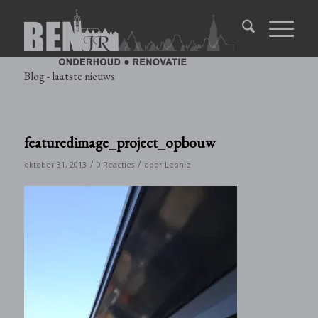
Blog - laatste nieuws
featuredimage_project_opbouw
/
/
oktober 31, 2013
0 Reacties
door
Leonie