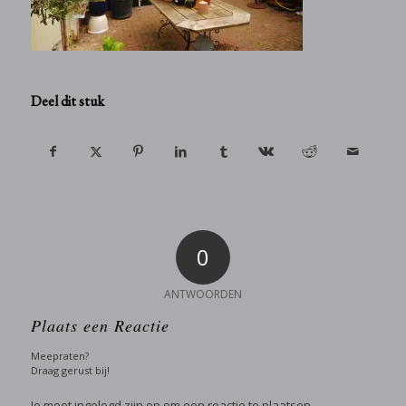
Deel dit stuk
0
ANTWOORDEN
Plaats een Reactie
Meepraten?
Draag gerust bij!
Je moet
ingelogd zijn op
om een reactie te plaatsen.