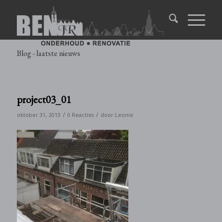
Blog - laatste nieuws
project03_01
/
/
oktober 31, 2013
0 Reacties
door
Leonie