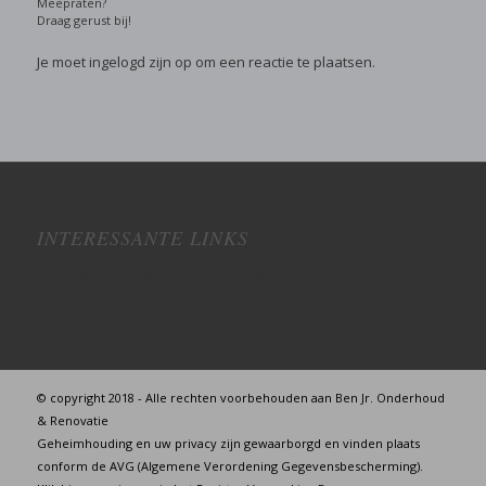
Meepraten?
Draag gerust bij!
Je moet
ingelogd zijn op
om een reactie te plaatsen.
INTERESSANTE LINKS
Interessante links wellicht? Veel plezier op deze site :)
© copyright 2018 - Alle rechten voorbehouden aan Ben Jr. Onderhoud
& Renovatie
Geheimhouding en uw privacy zijn gewaarborgd en vinden plaats
conform de AVG (Algemene Verordening Gegevensbescherming).