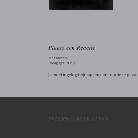
Plaats een Reactie
Meepraten?
Draag gerust bij!
Je moet
ingelogd zijn op
om een reactie te plaat
INTERESSANTE LINKS
Interessante links wellicht? Veel plezier op deze site :)