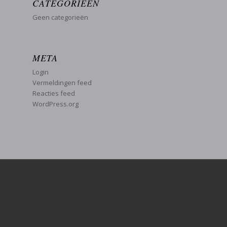
CATEGORIEËN
Geen categorieën
META
Login
Vermeldingen feed
Reacties feed
WordPress.org