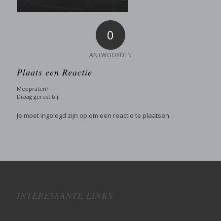
0
ANTWOORDEN
Plaats een Reactie
Meepraten?
Draag gerust bij!
Je moet
ingelogd zijn op
om een reactie te plaatsen.
INTERESSANTE LINKS
Interessante links wellicht? Veel plezier op deze site :)