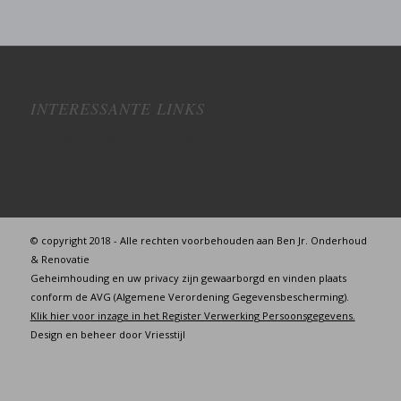
INTERESSANTE LINKS
Interessante links wellicht? Veel plezier op deze site :)
© copyright 2018 - Alle rechten voorbehouden aan Ben Jr. Onderhoud
& Renovatie
Geheimhouding en uw privacy zijn gewaarborgd en vinden plaats
conform de AVG (Algemene Verordening Gegevensbescherming).
Klik hier voor inzage in het Register Verwerking Persoonsgegevens.
Design en beheer door
Vriesstijl