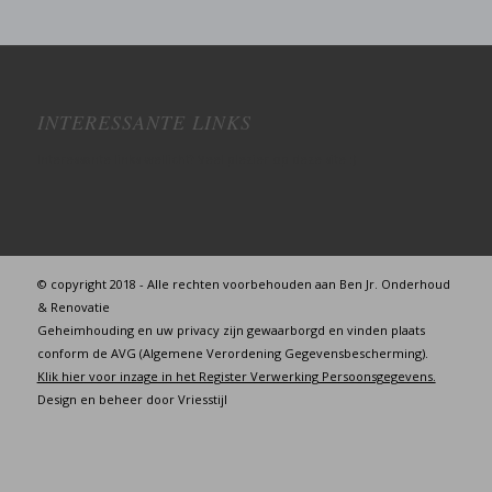
INTERESSANTE LINKS
Interessante links wellicht? Veel plezier op deze site :)
© copyright 2018 - Alle rechten voorbehouden aan Ben Jr. Onderhoud
& Renovatie
Geheimhouding en uw privacy zijn gewaarborgd en vinden plaats
conform de AVG (Algemene Verordening Gegevensbescherming).
Klik hier voor inzage in het Register Verwerking Persoonsgegevens.
Design en beheer door
Vriesstijl